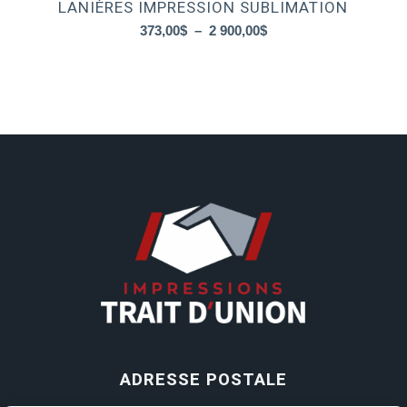
LANIÈRES IMPRESSION SUBLIMATION
Plage
373,00
$
–
2 900,00
$
de
prix :
373,00$
à
2
900,00$
ADRESSE POSTALE