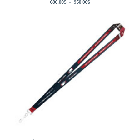
Plage
680,00
$
–
950,00
$
de
prix :
680,00$
à
950,00$