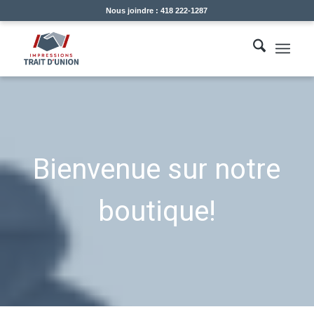
Nous joindre : 418 222-1287
Bienvenue sur notre
boutique!