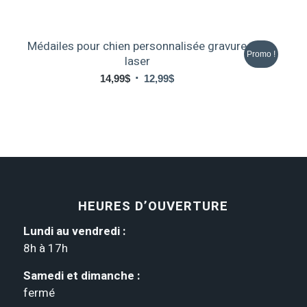
Médailes pour chien personnalisée gravure
Promo !
laser
Le
Le
14,99
$
12,99
$
prix
prix
initial
actuel
était :
est :
14,99$.
12,99$.
HEURES D’OUVERTURE
Lundi au vendredi :
8h à 17h
Samedi et dimanche :
fermé