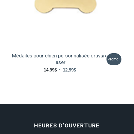
Médailes pour chien personnalisée gravure
Promo !
laser
Le
Le
14,99
$
12,99
$
prix
prix
initial
actuel
était :
est :
14,99$.
12,99$.
HEURES D’OUVERTURE