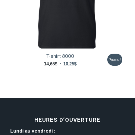
T-shirt 8000
Promo !
Le
Le
14,65
$
10,25
$
prix
prix
initial
actuel
était :
est :
14,65$.
10,25$.
HEURES D’OUVERTURE
Lundi au vendredi :