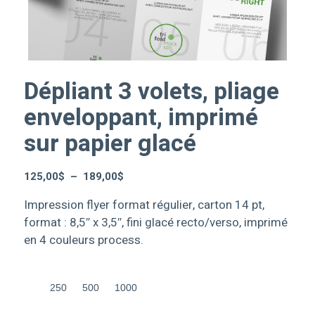
Dépliant 3 volets, pliage
enveloppant, imprimé
sur papier glacé
Plage
125,00
$
–
189,00
$
de
Impression flyer format régulier, carton 14 pt,
prix :
format : 8,5″ x 3,5″, fini glacé recto/verso, imprimé
125,00$
en 4 couleurs process.
à
189,00$
250
500
1000