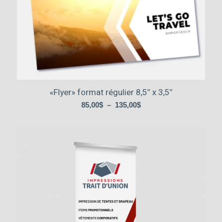
«Flyer» format régulier 8,5″ x 3,5″
Plage
85,00
$
–
135,00
$
de
prix :
85,00$
à
135,00$