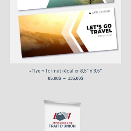
«Flyer» format régulier 8,5″ x 3,5″
Plage
85,00
$
–
135,00
$
de
prix :
85,00$
à
135,00$